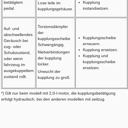
betätigtem
Kupplung
Lose teile im
pedal.
instandsetzen.
kupplungsgehäuse.
Torsionsdämpfer
Auf- und
der
abschwellendes
Kupplungsscheibe
kupplungsscheibe
Geräusch bei
erneuern.
Schwergängig.
zug- oder
Kupplung ersetzen.
Nietverbindungen
Schubzustand,
Kupplung und
der kupplung
oder wenn
kupplungsscheibe
locker.
fahrzeug im
ersetzen.
ausgekuppeltem
Unwucht der
zustand rollt.
kupplung zu groß.
*) Gilt nur beim modell mit 2,0-l-motor, die kupplungsbetätigung
erfolgt hydraulisch, bei den anderen modellen mit seilzug.