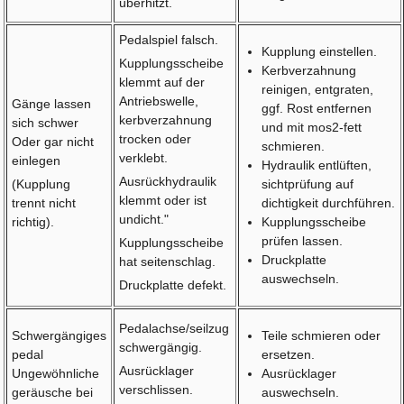
überhitzt.
Pedalspiel falsch.
Kupplung einstellen.
Kupplungsscheibe
Kerbverzahnung
klemmt auf der
reinigen, entgraten,
Antriebswelle,
Gänge lassen
ggf. Rost entfernen
kerbverzahnung
sich schwer
und mit mos2-fett
trocken oder
Oder gar nicht
schmieren.
verklebt.
einlegen
Hydraulik entlüften,
Ausrückhydraulik
(Kupplung
sichtprüfung auf
klemmt oder ist
trennt nicht
dichtigkeit durchführen.
undicht."
richtig).
Kupplungsscheibe
prüfen lassen.
Kupplungsscheibe
Druckplatte
hat seitenschlag.
auswechseln.
Druckplatte defekt.
Pedalachse/seilzug
Schwergängiges
Teile schmieren oder
schwergängig.
pedal
ersetzen.
Ausrücklager
Ungewöhnliche
Ausrücklager
verschlissen.
geräusche bei
auswechseln.