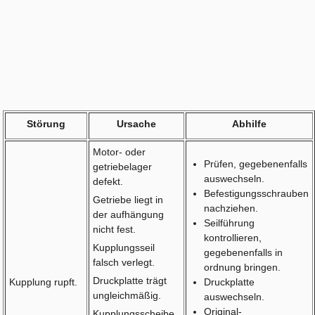
Störung
Ursache
Abhilfe
Motor- oder
Prüfen, gegebenenfalls
getriebelager
auswechseln.
defekt.
Befestigungsschrauben
Getriebe liegt in
nachziehen.
der aufhängung
Seilführung
nicht fest.
kontrollieren,
Kupplungsseil
gegebenenfalls in
falsch verlegt.
ordnung bringen.
Druckplatte trägt
Kupplung rupft.
Druckplatte
ungleichmäßig.
auswechseln.
Original-
Kupplungsscheibe