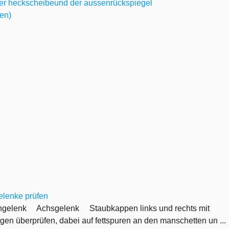
der heckscheibeund der aussenrückspiegel
en)
elenke prüfen
engelenk Achsgelenk Staubkappen links und rechts mit
en überprüfen, dabei auf fettspuren an den manschetten un ...