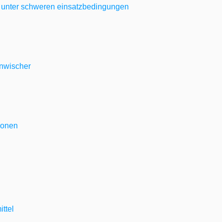
 unter schweren einsatzbedingungen
enwischer
ionen
ttel