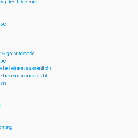
ung des fahrzeugs
sse
x & go automatic
mpe
 bei einem aussenlicht
 bei einem innenlicht
gen
s
artung