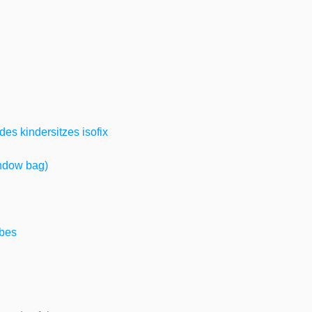
des kindersitzes isofix
indow bag)
ebes