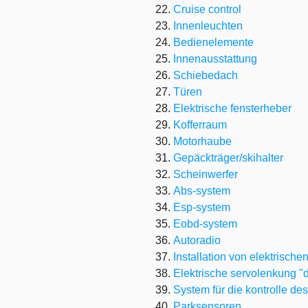
Cruise control
Innenleuchten
Bedienelemente
Innenausstattung
Schiebedach
Türen
Elektrische fensterheber
Kofferraum
Motorhaube
Gepäckträger/skihalter
Scheinwerfer
Abs-system
Esp-system
Eobd-system
Autoradio
Installation von elektrische
Elektrische servolenkung "d
System für die kontrolle de
Parksensoren