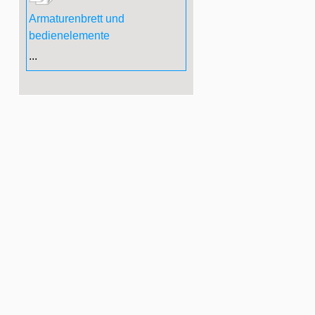
Armaturenbrett und
bedienelemente
...