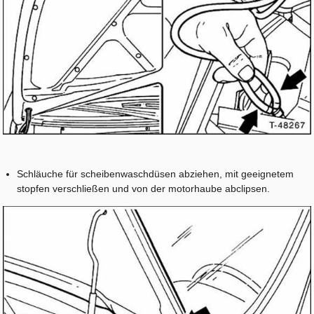
Schläuche für scheibenwaschdüsen abziehen, mit geeignetem
stopfen verschließen und von der motorhaube abclipsen.