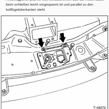
beim schließen leicht vorgespannt ist und parallel zu den
kotflügeloberkanten steht.