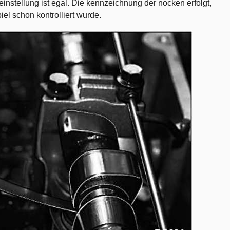
leinstellung ist egal. Die kennzeichnung der nocken erfolgt,
el schon kontrolliert wurde.