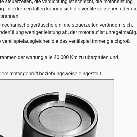
e steuerzeiten, die verdichtung ist schlecht, die motorleistung
g. In extremen fällen können sich die ventile verziehen oder di
rbrennen.
e mechanische geräusche ein, die steuerzeiten verändern sich,
nderfüllung weniger leistung ab, der motorlauf ist unregelmäßig
entilspielausgleicher, die das ventilspiel immer gleichgroß
im rahmen der wartung alle 40.000 Km zu überprüfen und
ndem motor geprüft beziehungsweise eingestellt.