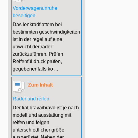
Vorderwagenunruhe
beseitigen
Das lenkradflattern bei
bestimmten geschwindigkeiten
ist in der regel auf eine
unwucht der räder
zurückzuführen. Prüfen
Reifenfülldruck prüfen,
gegebenenfalls ko ...
Zum Inhalt
Räder und reifen
Der fiat brava/bravo ist je nach
modell und ausstattung mit
reifen und felgen
unterschiedlicher größe
ausgerüstet. Neben der