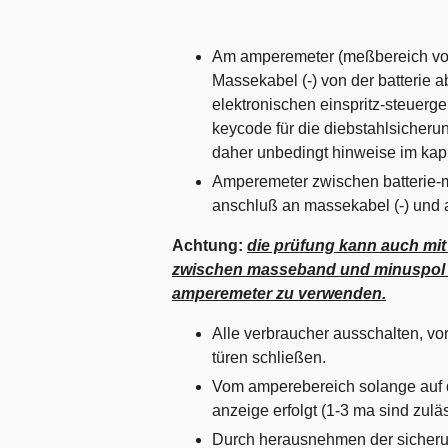
Am amperemeter (meßbereich von
Massekabel (-) von der batterie
elektronischen einspritz-steuerg
keycode für die diebstahlsicheru
daher unbedingt hinweise im kapi
Amperemeter zwischen batterie-mi
anschluß an massekabel (-) und 
Achtung:
die prüfung kann auch mit
zwischen masseband und minuspol der 
amperemeter zu verwenden.
Alle verbraucher ausschalten, v
türen schließen.
Vom amperebereich solange auf d
anzeige erfolgt (1-3 ma sind zuläs
Durch herausnehmen der sicheru