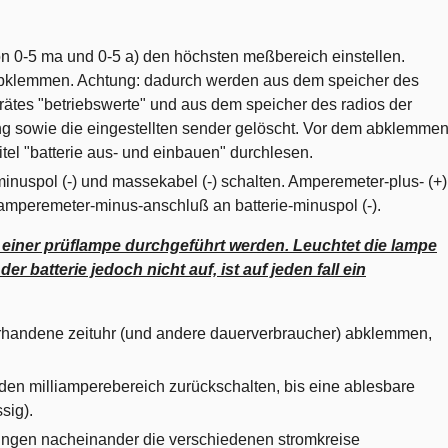
 0-5 ma und 0-5 a) den höchsten meßbereich einstellen.
 abklemmen. Achtung: dadurch werden aus dem speicher des
erätes "betriebswerte" und aus dem speicher des radios der
ng sowie die eingestellten sender gelöscht. Vor dem abklemme
tel "batterie aus- und einbauen" durchlesen.
nuspol (-) und massekabel (-) schalten. Amperemeter-plus- (+)
amperemeter-minus-anschluß an batterie-minuspol (-).
 einer prüflampe durchgeführt werden. Leuchtet die lampe
batterie jedoch nicht auf, ist auf jeden fall ein
orhandene zeituhr (und andere dauerverbraucher) abklemmen,
en milliamperebereich zurückschalten, bis eine ablesbare
sig).
ngen nacheinander die verschiedenen stromkreise