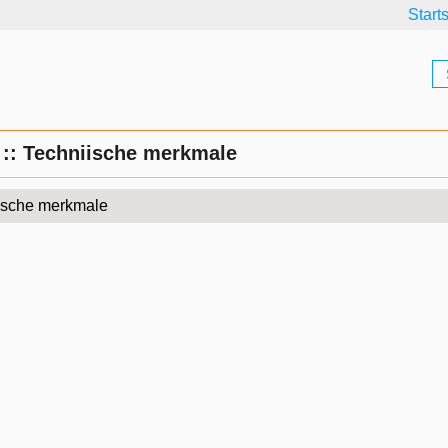
Start
g :: Techniische merkmale
ische merkmale